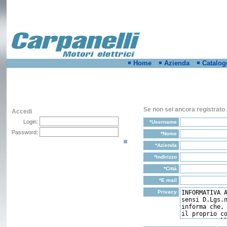
Home
Azienda
Catalog
Se non sei ancora registrato
Accedi
Login:
*Username
Password:
*Nome
*Azienda
*Indirizzo
*Città
*E mail
Privacy