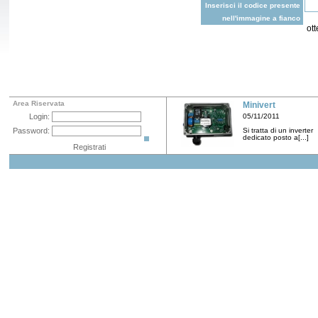
Inserisci il codice presente
nell'immagine a fianco
ot
Area Riservata
Minivert
Login:
05/11/2011
Password:
Si tratta di un inverter
dedicato posto a[...]
Registrati